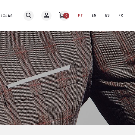
PT
EN
ES
FR
LOJAS
0