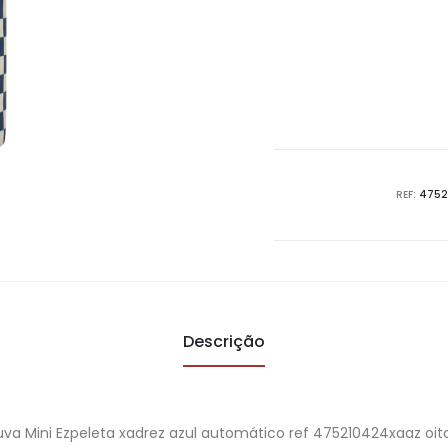
REF:
4752
Descrição
a Mini Ezpeleta xadrez azul automático ref 475210424xaaz oito