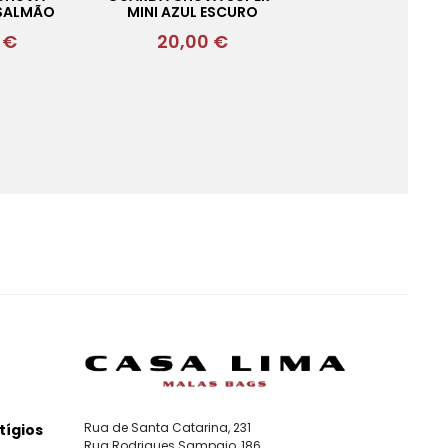
 SALMÃO
MINI AZUL ESCURO
0
€
20,00
€
Rua de Santa Catarina, 231
tígios
Rua Rodrigues Sampaio, 186