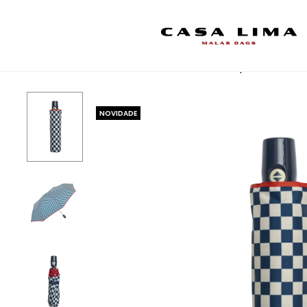
Início
Guarda-chuvas
Guarda Chuva Mini Ezpeleta xadrez 
NOVIDADE