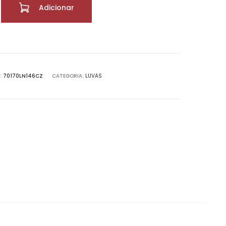
Adicionar
:
70170LN146CZ
CATEGORIA:
LUVAS