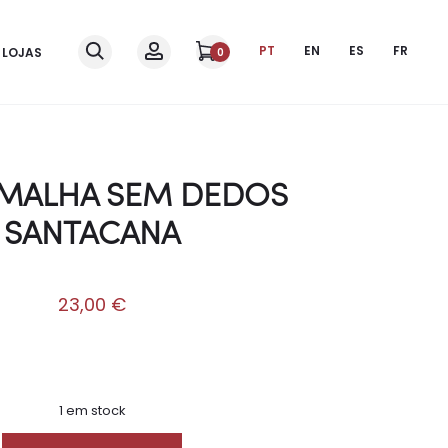
PT
EN
ES
FR
LOJAS
0
 MALHA SEM DEDOS
SANTACANA
23,00
€
1 em stock