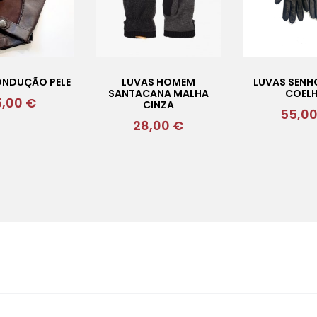
ONDUÇÃO PELE
LUVAS HOMEM
LUVAS SENH
SANTACANA MALHA
COEL
5,00
€
CINZA
55,0
28,00
€