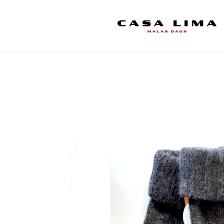
Início
Luvas
Luvas malha sem dedos Santacana