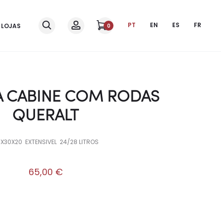
PT
EN
ES
FR
LOJAS
0
 CABINE COM RODAS
QUERALT
X30X20 EXTENSIVEL 24/28 LITROS
65,00
€