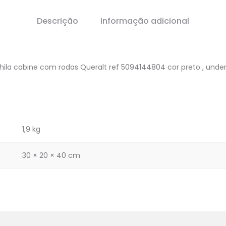
Descrição
Informação adicional
ila cabine com rodas Queralt ref 5094144804 cor preto , unde
1,9 kg
)
30 × 20 × 40 cm