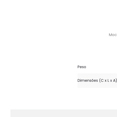
Moch
Peso
Dimensões (C x L x A